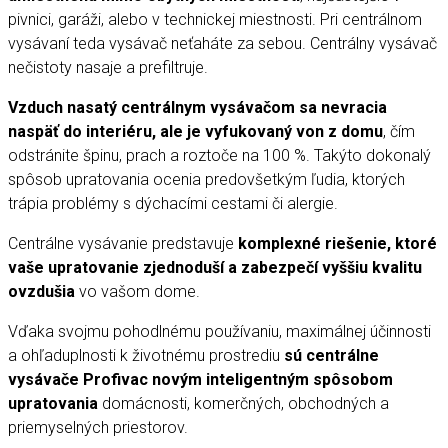
pivnici, garáži, alebo v technickej miestnosti. Pri centrálnom
vysávaní teda vysávač neťaháte za sebou. Centrálny vysávač
nečistoty nasaje a prefiltruje.
Vzduch nasatý centrálnym vysávačom sa nevracia
naspäť do interiéru, ale je vyfukovaný von z domu
, čím
odstránite špinu, prach a roztoče na 100 %. Takýto dokonalý
spôsob upratovania ocenia predovšetkým ľudia, ktorých
trápia problémy s dýchacími cestami či alergie.
Centrálne vysávanie predstavuje
komplexné riešenie, ktoré
vaše upratovanie zjednoduší a zabezpečí vyššiu kvalitu
ovzdušia
vo vašom dome.
Vďaka svojmu pohodlnému používaniu, maximálnej účinnosti
a ohľaduplnosti k životnému prostrediu
sú centrálne
vysávače Profivac novým inteligentným spôsobom
upratovania
domácnosti, komerčných, obchodných a
priemyselných priestorov.