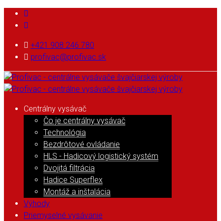
+421 908 246 780
profivac@profivac.sk
Centrálny vysávač
Čo je centrálny vysávač
Technológia
Bezdrôtové ovládanie
HLS - Hadicový logistický systém
Dvojitá filtrácia
Hadice Superflex
Montáž a inštalácia
Výhody
Priemyselné vysávanie