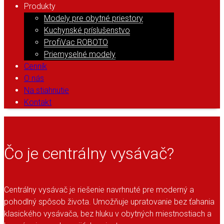
Produkty
Modely pre obytné priestory
Kuchynské príslušenstvo
ProfiVac ROBOTO
Priemyselné modely
Cenník
O nás
Na stiahnutie
Kontakt
Čo je centrálny vysávač?
Centrálny vysávač je riešenie navrhnuté pre moderný a
pohodlný spôsob života. Umožňuje upratovanie bez ťahania
klasického vysávača, bez hluku v obytných miestnostiach a