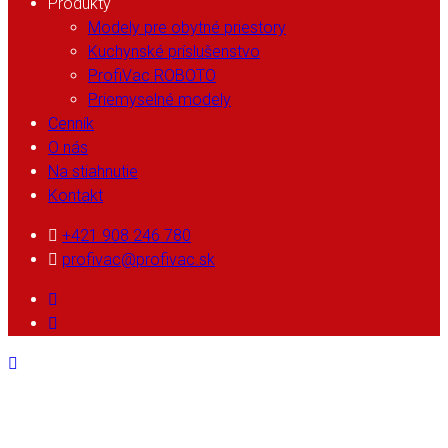
Produkty
Modely pre obytné priestory
Kuchynské príslušenstvo
ProfiVac ROBOTO
Priemyselné modely
Cenník
O nás
Na stiahnutie
Kontakt
+421 908 246 780
profivac@profivac.sk