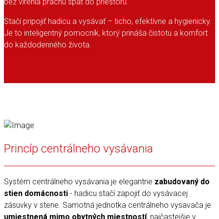
bez vírenia prachu späť do priestoru.
Stačí pripojiť hadicu a vysávať – ticho, efektívne a hygienicky.
Je to inteligentný pomocník, ktorý prináša čistotu a komfort
do každodenného života.
Princíp centrálneho vysávania
Systém centrálneho vysávania je elegantne
zabudovaný do
stien domácnosti
- hadicu stačí zapojiť do vysávacej
zásuvky v stene. Samotná jednotka centrálneho vysavača je
umiestnená mimo obytných miestností
, najčastejšie v