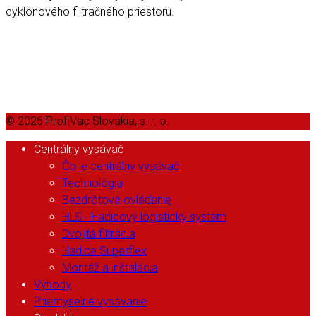
cyklónového filtračného priestoru.
© 2026 ProfiVac Slovakia, s. r. o.
Centrálny vysávač
Čo je centrálny vysávač
Technológia
Bezdrôtové ovládanie
HLS - Hadicový logistický systém
Dvojitá filtrácia
Hadice Superflex
Montáž a inštalácia
Výhody
Priemyselné vysávanie