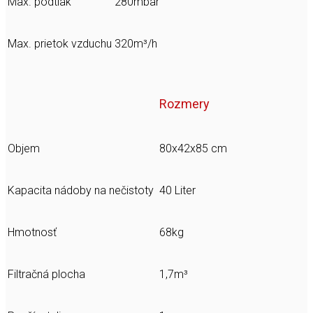
Max. podtlak
280mbar
Max. prietok vzduchu
320m³/h
Rozmery
Objem
80x42x85 cm
Kapacita nádoby na nečistoty
40 Liter
Hmotnosť
68kg
Filtračná plocha
1,7m³