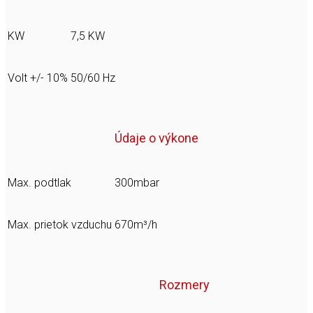
KW
7,5 KW
Volt +/- 10%
50/60 Hz
Údaje o výkone
Max. podtlak
300mbar
Max. prietok vzduchu
670m³/h
Rozmery