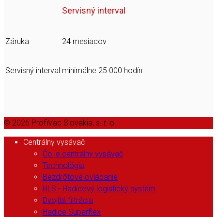
Servisný interval
Záruka
24 mesiacov
Servisný interval
minimálne 25 000 hodín
© 2026 ProfiVac Slovakia, s. r. o.
Centrálny vysávač
Čo je centrálny vysávač
Technológia
Bezdrôtové ovládanie
HLS - Hadicový logistický systém
Dvojitá filtrácia
Hadice Superflex