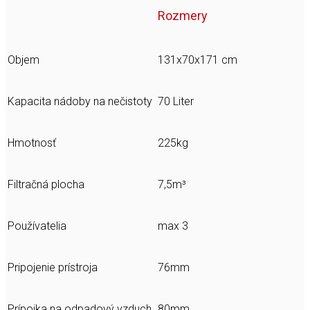
Rozmery
Objem
131x70x171 cm
Kapacita nádoby na nečistoty
70 Liter
Hmotnosť
225kg
Filtračná plocha
7,5m³
Používatelia
max 3
Pripojenie prístroja
76mm
Prípojka na odpadový vzduch
80mm