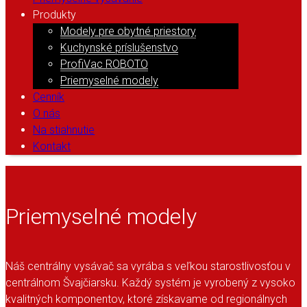
Produkty
Modely pre obytné priestory
Kuchynské príslušenstvo
ProfiVac ROBOTO
Priemyselné modely
Cenník
O nás
Na stiahnutie
Kontakt
Priemyselné modely
Náš centrálny vysávač sa vyrába s veľkou starostlivosťou v
centrálnom Švajčiarsku. Každý systém je vyrobený z vysoko
kvalitných komponentov, ktoré získavame od regionálnych