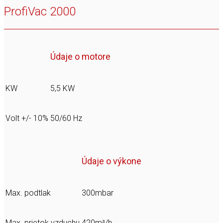
ProfiVac 2000
Údaje o motore
KW
5,5 KW
Volt +/- 10%
50/60 Hz
Údaje o výkone
Max. podtlak
300mbar
Max. prietok vzduchu
420m³/h