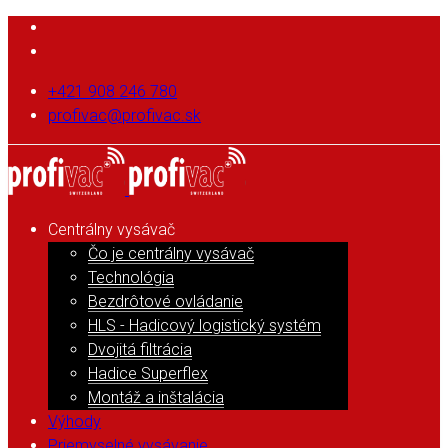
+421 908 246 780
profivac@profivac.sk
Centrálny vysávač
Čo je centrálny vysávač
Technológia
Bezdrôtové ovládanie
HLS - Hadicový logistický systém
Dvojitá filtrácia
Hadice Superflex
Montáž a inštalácia
Výhody
Priemyselné vysávanie